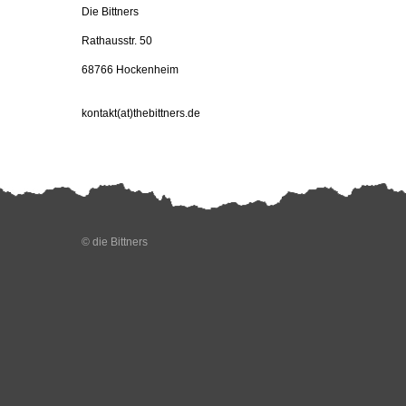
Die Bittners
Rathausstr. 50
68766 Hockenheim
kontakt(at)thebittners.de
© die Bittners