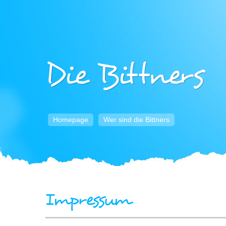
Die Bittners
Homepage
Wer sind die Bittners
Impressum